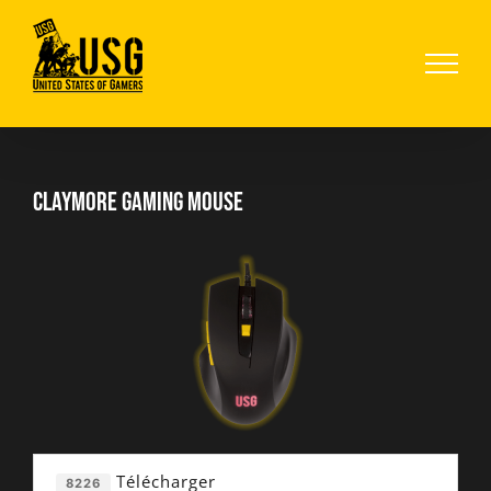
Passer
au
contenu
Claymore gaming mouse
Télécharger
8226