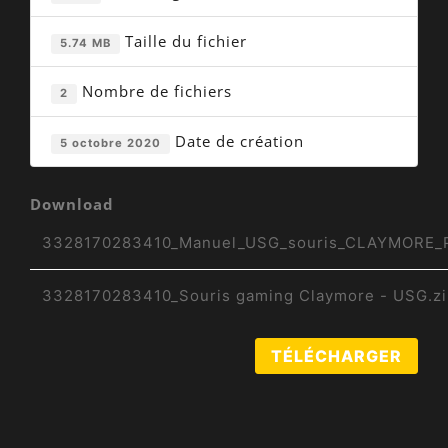
Taille du fichier
5.74 MB
Nombre de fichiers
2
Date de création
5 octobre 2020
Download
3328170283410_Manuel_USG_souris_CLAYMORE_
3328170283410_Souris gaming Claymore - USG.zi
TÉLÉCHARGER